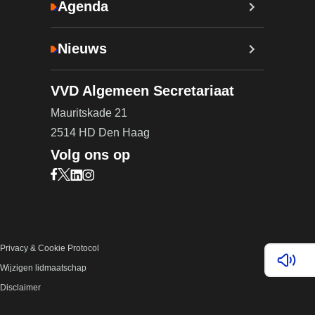
Agenda
Nieuws
VVD Algemeen Secretariaat
Mauritskade 21
2514 HD Den Haag
Volg ons op
Bezoek onze Facebook pagina (opent in nieuw ta
Bezoek onze X pagina (opent in nieuw tabblad)
Bezoek onze LinkedIn pagina (opent in nieuw 
Bezoek onze Instagram pagina (opent in ni
Privacy & Cookie Protocol
Lees v
Wijzigen lidmaatschap
Disclaimer