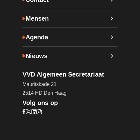
Mensen
Agenda
Nieuws
VVD Algemeen Secretariaat
Mauritskade 21
2514 HD Den Haag
Volg ons op
Bezoek onze Facebook pagina (opent in nieuw ta
Bezoek onze X pagina (opent in nieuw tabblad)
Bezoek onze LinkedIn pagina (opent in nieuw 
Bezoek onze Instagram pagina (opent in ni