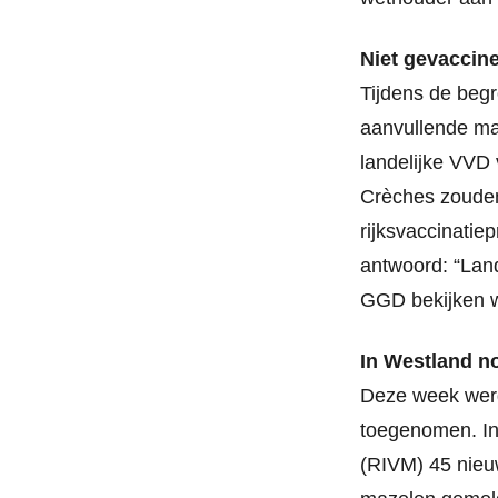
Niet gevaccin
Tijdens de begr
aanvullende ma
landelijke VVD 
Crèches zouden
rijksvaccinatie
antwoord: “Land
GGD bekijken w
In Westland n
Deze week werd
toegenomen. In 
(RIVM) 45 nieuw