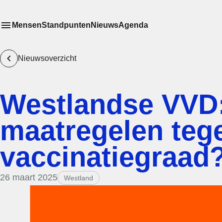
Mensen
Standpunten
Nieuws
Agenda
Toon
Meer menu items
het submenu van
Nieuwsoverzicht
Westlandse VVD:
maatregelen teg
vaccinatiegraad
26 maart 2025
Westland