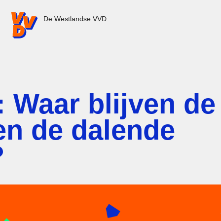
VVD.nl - Ga naar de homepage
De Westlandse VVD
 Waar blijven de
en de dalende
?