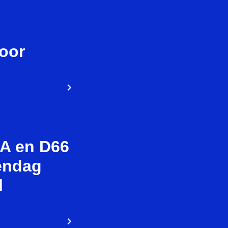
oor
DA en D66
endag
l