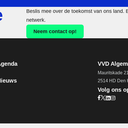
e
Beslis mee over de toekomst van ons land. 
netwerk.
Neem contact op!
Agenda
VVD Algeme
Mauritskade 2
Nieuws
2514 HD Den
Volg ons o
Bezoek onze F
Bezoek onze 
Bezoek on
Bezoek 