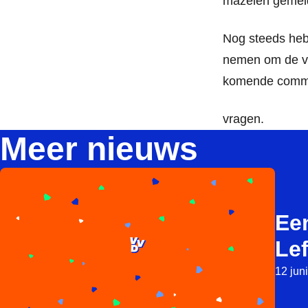
mazelen gemel
Nog steeds heb
nemen om de va
komende commi
vragen.
Meer nieuws
Ee
Lef
12 jun