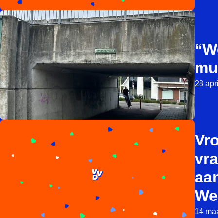
“W
mu
28 apr
Vr
vr
aa
We
14 maa