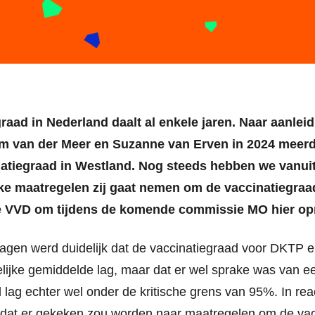
raad in Nederland daalt al enkele jaren. Naar aanlei
Jim van der Meer en Suzanne van Erven in 2024 meer
natiegraad in Westland. Nog steeds hebben we vanui
e maatregelen zij gaat nemen om de vaccinatiegraa
 VVD om tijdens de komende commissie MO hier opn
ragen werd duidelijk dat de vaccinatiegraad voor DKTP
lijke gemiddelde lag, maar dat er wel sprake was van e
 lag echter wel onder de kritische grens van 95%. In re
dat er gekeken zou worden naar maatregelen om de vac