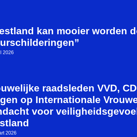
estland kan mooier worden d
urschilderingen”
il 2026
ouwelijke raadsleden VVD, C
agen op Internationale Vrouw
ndacht voor veiligheidsgevoe
stland
rt 2026