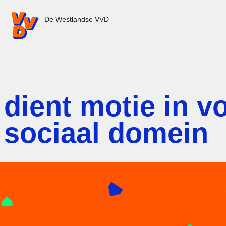
VVD.nl - Ga naar de homepage
De Westlandse VVD
dient motie in v
n sociaal domein