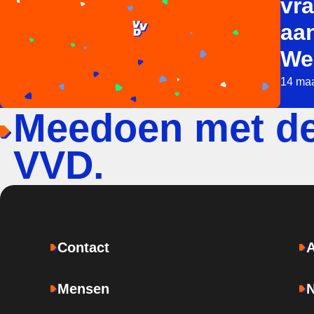
vr
aa
We
14 maa
Meedoen met d
VVD.
Contact
Mensen