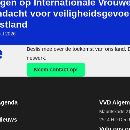
agen op Internationale Vrouw
ndacht voor veiligheidsgevoe
stland
rt 2026
e
Beslis mee over de toekomst van ons land. 
netwerk.
Neem contact op!
Agenda
VVD Algeme
Mauritskade 2
Nieuws
2514 HD Den
Volg ons o