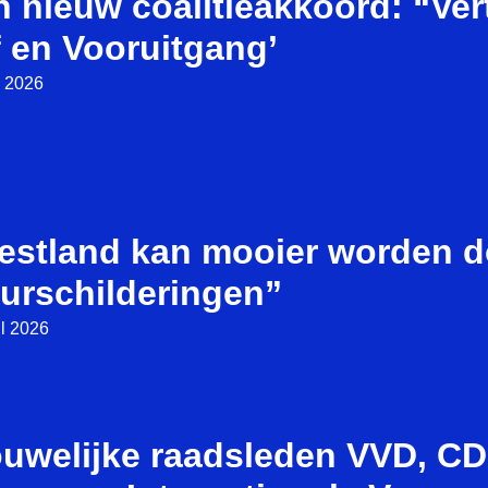
n nieuw coalitieakkoord: “Ve
 en Vooruitgang’
i 2026
estland kan mooier worden d
urschilderingen”
il 2026
ouwelijke raadsleden VVD, C