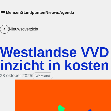
Mensen
Standpunten
Nieuws
Agenda
Toon
Meer menu items
het submenu van
Nieuwsoverzicht
Westlandse VVD 
inzicht in koste
28 oktober 2025
Westland