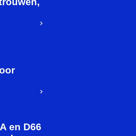
rtrouwen,
oor
DA en D66