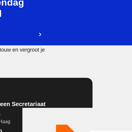
endag
l
Bouw en vergroot je
en Secretariaat
1
 Haag
p