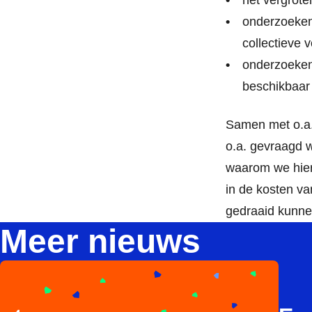
het vergrote
onderzoeken 
collectieve
onderzoeken
beschikbaar
Samen met o.a.
o.a. gevraagd 
waarom we hier 
in de kosten v
gedraaid kunne
Meer nieuws