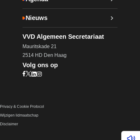
Nieuws
VVD Algemeen Secretariaat
Mauritskade 21
2514 HD Den Haag
Volg ons op
Bezoek onze Facebook pagina (opent in nieuw ta
Bezoek onze X pagina (opent in nieuw tabblad)
Bezoek onze LinkedIn pagina (opent in nieuw 
Bezoek onze Instagram pagina (opent in ni
Privacy & Cookie Protocol
Wijzigen lidmaatschap
Disclaimer
Lees