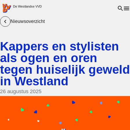
VVD.nl - Ga naar de homepage
Open 
De Westlandse VVD
Nieuwsoverzicht
Kappers en stylisten
als ogen en oren
tegen huiselijk geweld
in Westland
26 augustus 2025