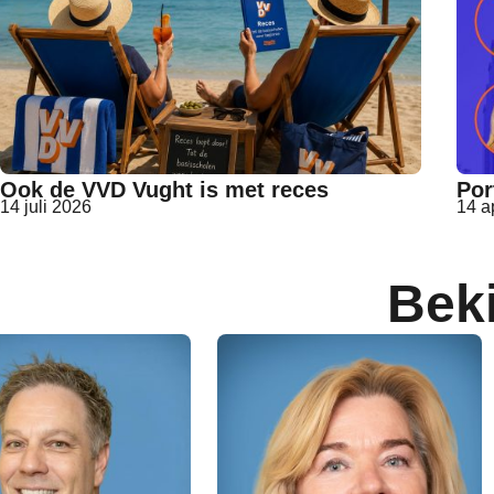
Ook de VVD Vught is met reces
Por
14 juli 2026
14 a
Bek