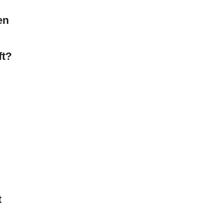
en
ft?
t