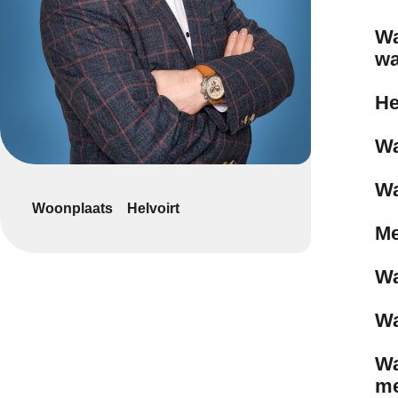
Wa
w
He
Wa
Wa
Woonplaats
Helvoirt
Me
Wa
Wa
Wa
m