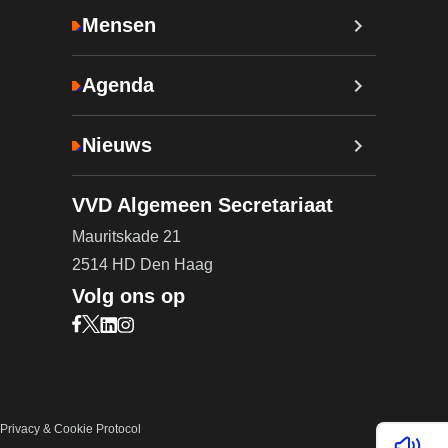
Mensen
Agenda
Nieuws
VVD Algemeen Secretariaat
Mauritskade 21
2514 HD Den Haag
Volg ons op
Bezoek onze Facebook pagina (opent in nieuw ta
Bezoek onze X pagina (opent in nieuw tabblad)
Bezoek onze LinkedIn pagina (opent in nieuw 
Bezoek onze Instagram pagina (opent in ni
Privacy & Cookie Protocol
Lees v