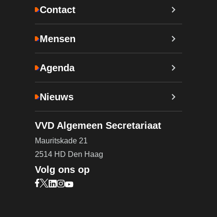
Contact
Mensen
Agenda
Nieuws
VVD Algemeen Secretariaat
Mauritskade 21
2514 HD Den Haag
Volg ons op
Bezoek onze Facebook pagina (opent in nieuw ta
Bezoek onze X pagina (opent in nieuw tabblad)
Bezoek onze LinkedIn pagina (opent in nieuw 
Bezoek onze Instagram pagina (opent in ni
Bezoek onze YouTube pagina (opent in n