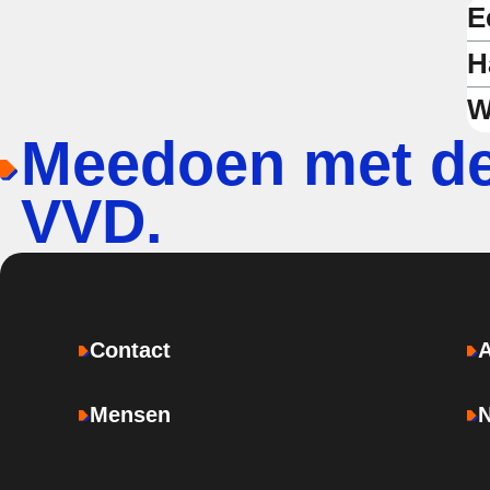
E
H
W
Meedoen met d
VVD.
Contact
Mensen