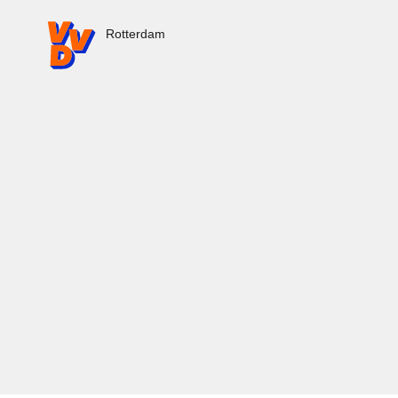
VVD.nl - Ga naar de homepage
Rotterdam