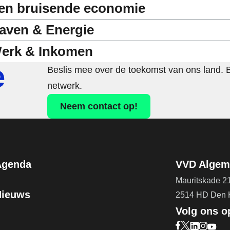
en bruisende economie
aven & Energie
erk & Inkomen
e
Beslis mee over de toekomst van ons land. 
netwerk.
Neem contact op!
Agenda
VVD Algeme
Mauritskade 2
Nieuws
2514 HD Den
Volg ons o
Bezoek onze F
Bezoek onze 
Bezoek on
Bezoek 
Bezoe