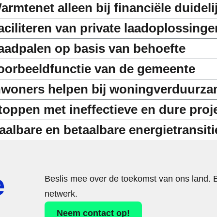
armtenet alleen bij financiële duideli
aciliteren van private laadoplossinge
aadpalen op basis van behoefte
oorbeeldfunctie van de gemeente
nwoners helpen bij woningverduurz
toppen met ineffectieve en dure proj
aalbare en betaalbare energietransiti
e
Beslis mee over de toekomst van ons land. 
netwerk.
Neem contact op!