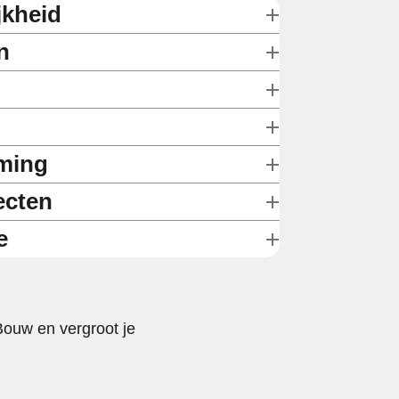
jkheid
n
aming
ecten
e
Bouw en vergroot je