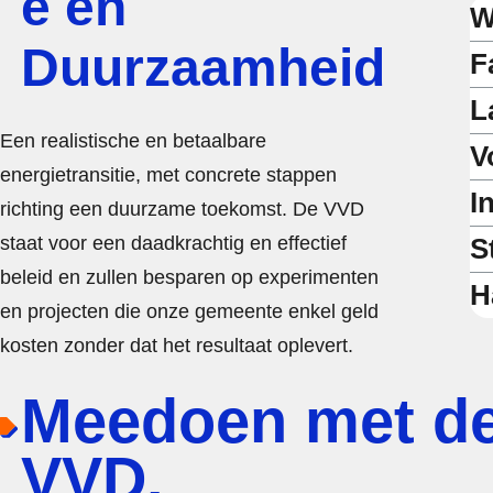
e en
W
Duurzaamheid
F
L
Een realistische en betaalbare
V
energietransitie, met concrete stappen
I
richting een duurzame toekomst. De VVD
staat voor een daadkrachtig en effectief
S
beleid en zullen besparen op experimenten
H
en projecten die onze gemeente enkel geld
kosten zonder dat het resultaat oplevert.
Meedoen met d
VVD.