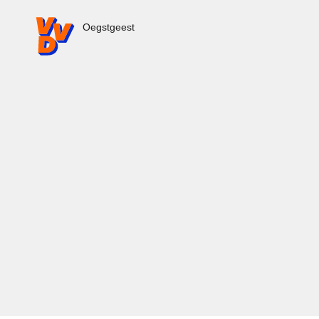
VVD.nl - Ga naar de homepage
Oegstgeest