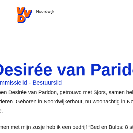
VVD.nl - Ga naar de homepage
Noordwijk
Desirée van Pari
mmissielid - Bestuurslid
ben Desirée van Paridon, getrouwd met Sjors, samen he
deren. Geboren in Noordwijkerhout, nu woonachtig in N
e.
en met mijn zusje heb ik een bedrijf “Bed en Bulbs: 8 st