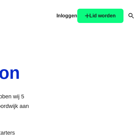
Inloggen
Lid worden
Ope
don
bben wij 5
oordwijk aan
arters