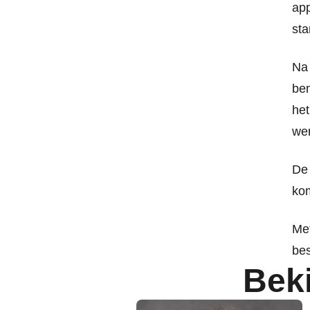
app
sta
Na 
ben
het
we
De 
kom
Met
be
Bek