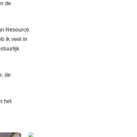
in de
man Resource
 ik veel in
stuurlijk
D, de
n het