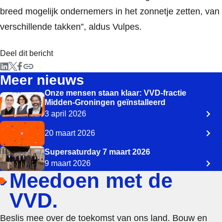
breed mogelijk ondernemers in het zonnetje zetten, van
verschillende takken”, aldus Vulpes.
Deel dit bericht
Meer nieuws
Onze mensen staan klaar: VVD-fractie
Midden-Groningen geïnstalleerd
3 april 2026
20 maart 2026
Supersaturday 7 maart 2026
9 maart 2026
Meedoen met de
VVD.
Beslis mee over de toekomst van ons land. Bouw en