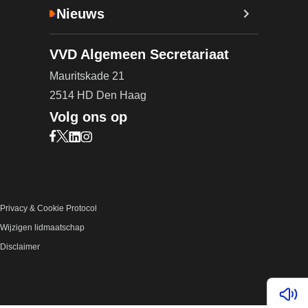
Nieuws
VVD Algemeen Secretariaat
Mauritskade 21
2514 HD Den Haag
Volg ons op
Bezoek onze Facebook pagina (opent in nieuw ta
Bezoek onze X pagina (opent in nieuw tabblad)
Bezoek onze LinkedIn pagina (opent in nieuw 
Bezoek onze Instagram pagina (opent in ni
Privacy & Cookie Protocol
Wijzigen lidmaatschap
Disclaimer
Lees