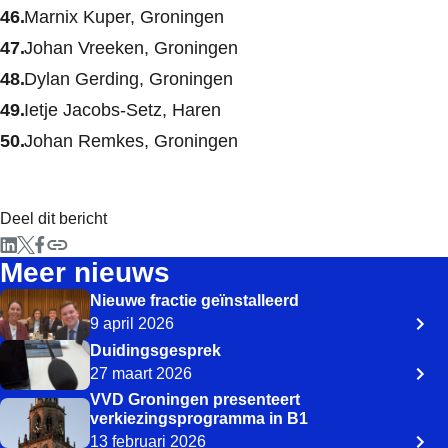
Marnix Kuper, Groningen
Johan Vreeken, Groningen
Dylan Gerding, Groningen
Ietje Jacobs-Setz, Haren
Johan Remkes, Groningen
Deel dit bericht
Meer nieuws
Nieuwe fractie geïnstalleerd
9 april 2026
Duidingsgesprek
27 maart 2026
VVD Groningen presenteert
verkiezingsprogramma in B1
13 februari 2026