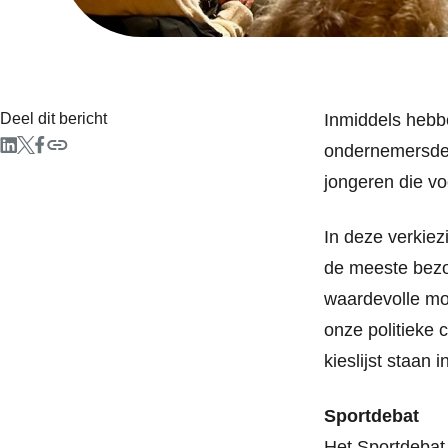
Deel dit bericht
Inmiddels hebb
ondernemersdeb
jongeren die v
In deze verkiez
de meeste bezoe
waardevolle mo
onze politieke
kieslijst staan 
Sportdebat
Het Sportdebat 