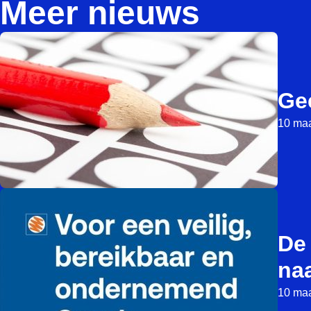
Meer nieuws
Ge
10 maa
De
na
10 maa