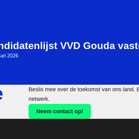
ndidatenlijst VVD Gouda vast
uari 2026
e
Beslis mee over de toekomst van ons land. 
netwerk.
Neem contact op!