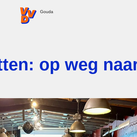
VVD.nl - Ga naar de homepage
Gouda
tten: op weg naa