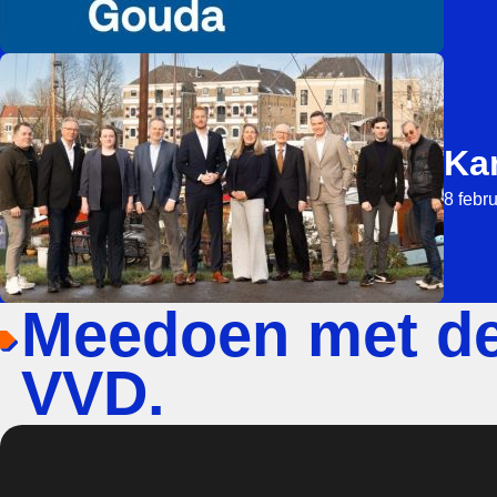
Ka
8 febr
Meedoen met d
VVD.