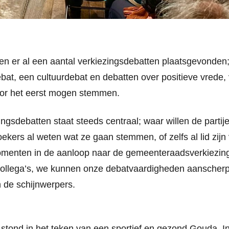
en er al een aantal verkiezingsdebatten plaatsgevonden
at, een cultuurdebat en debatten over positieve vrede, 
oor het eerst mogen stemmen.
ingsdebatten staat steeds centraal; waar willen de parti
kers al weten wat ze gaan stemmen, of zelfs al lid zijn v
menten in de aanloop naar de gemeenteraadsverkiezing
 collega’s, we kunnen onze debatvaardigheden aanscher
in de schijnwerpers.
stond in het teken van een sportief en gezond Gouda. In