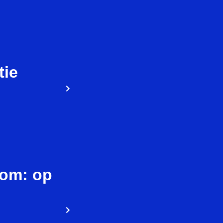
tie
oom: op