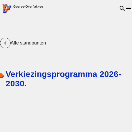
VVD.nl - Ga naar de homepage
Open 
Goeree-Overflakkee
Alle standpunten
Verkiezingsprogramma 2026-
2030.