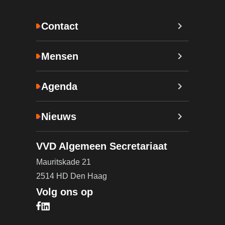
Contact
Mensen
Agenda
Nieuws
VVD Algemeen Secretariaat
Mauritskade 21
2514 HD Den Haag
Volg ons op
Bezoek onze Facebook pagina (opent in nieuw ta
Bezoek onze LinkedIn pagina (opent in nieuw ta