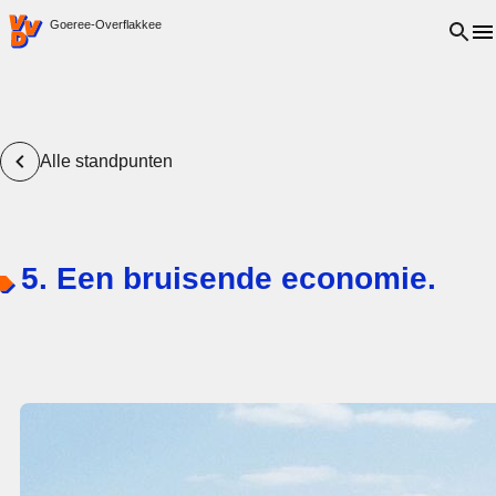
VVD.nl - Ga naar de homepage
Open 
Goeree-Overflakkee
Alle standpunten
5. Een bruisende economie.