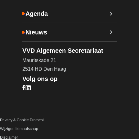
Agenda
Nieuws
VVD Algemeen Secretariaat
Mauritskade 21
2514 HD Den Haag
Volg ons op
Bezoek onze Facebook pagina (opent in nieuw ta
Bezoek onze LinkedIn pagina (opent in nieuw ta
Privacy & Cookie Protocol
Wijzigen lidmaatschap
Disclaimer