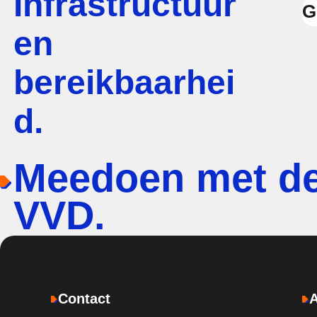
Infrastructuur
G
en
bereikbaarhei
d.
Meedoen met d
VVD.
Contact