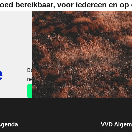
oed bereikbaar, voor iedereen en op
e
Beslis mee over de toekomst van ons land. 
netwerk.
Neem contact op!
Agenda
VVD Algeme