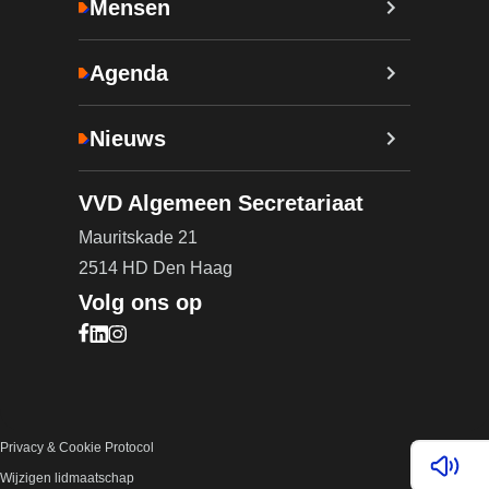
Mensen
Agenda
Nieuws
VVD Algemeen Secretariaat
Mauritskade 21
2514 HD Den Haag
Volg ons op
Bezoek onze Facebook pagina (opent in nieuw ta
Bezoek onze LinkedIn pagina (opent in nieuw ta
Bezoek onze Instagram pagina (opent in nieuw
Privacy & Cookie Protocol
Lees v
Wijzigen lidmaatschap