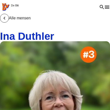
VVD.nl - Ga naar de homepage
Open 
De Bilt
Alle mensen
Ina Duthler