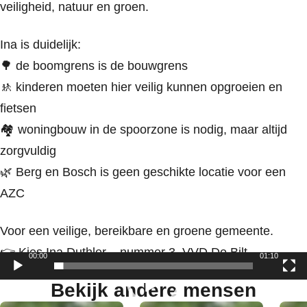
veiligheid, natuur en groen.
Ina is duidelijk:
🌳 de boomgrens is de bouwgrens
🚸 kinderen moeten hier veilig kunnen opgroeien en
fietsen
🏘 woningbouw in de spoorzone is nodig, maar altijd
zorgvuldig
🌿 Berg en Bosch is geen geschikte locatie voor een
AZC
Voor een veilige, bereikbare en groene gemeente.
👉 Kies Ina Duthler – nummer 3, VVD De Bilt.
00:00
01:10
Bekijk andere mensen
Videospeler