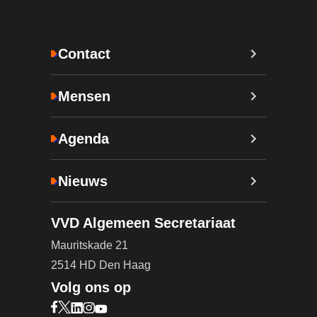
Contact
Mensen
Agenda
Nieuws
VVD Algemeen Secretariaat
Mauritskade 21
2514 HD Den Haag
Volg ons op
Bezoek onze Facebook pagina (opent in nieuw ta
Bezoek onze X pagina (opent in nieuw tabblad)
Bezoek onze LinkedIn pagina (opent in nieuw 
Bezoek onze Instagram pagina (opent in ni
Bezoek onze YouTube pagina (opent in n