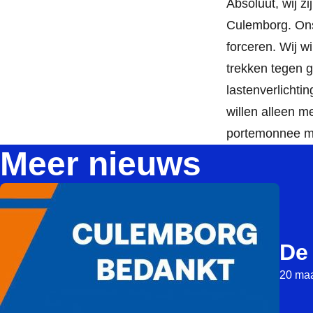
Absoluut, wij z
Culemborg. Ons 
forceren. Wij w
trekken tegen g
lastenverlichti
willen alleen m
portemonnee m
Meer nieuws
De
20 maa