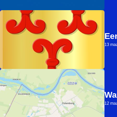
Ee
13 maa
Wat
12 maa