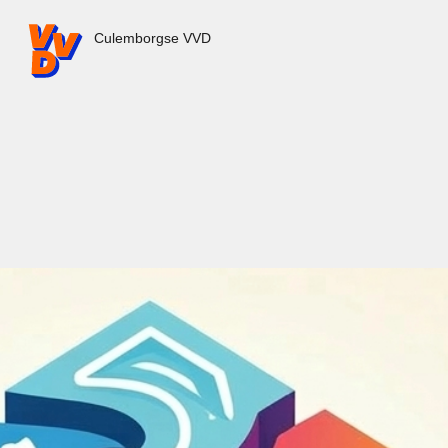
VVD.nl - Ga naar de homepage
Culemborgse VVD