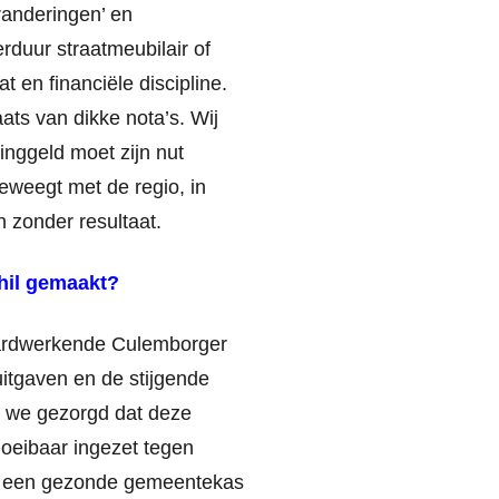
randeringen’ en
rduur straatmeubilair of
en financiële discipline.
ts van dikke nota’s. Wij
tinggeld moet zijn nut
eweegt met de regio, in
n zonder resultaat.
hil gemaakt?
 hardwerkende Culemborger
uitgaven en de stijgende
n we gezorgd dat deze
eibaar ingezet tegen
van een gezonde gemeentekas