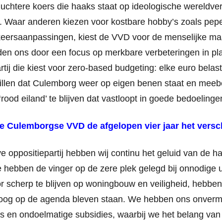
uchtere koers die haaks staat op ideologische wereldve
. Waar anderen kiezen voor kostbare hobby’s zoals pepe
eersaanpassingen, kiest de VVD voor de menselijke maat 
en ons door een focus op merkbare verbeteringen in plaa
artij die kiest voor zero-based budgeting: elke euro belas
willen dat Culemborg weer op eigen benen staat en meeb
‘rood eiland’ te blijven dat vastloopt in goede bedoelinge
de Culemborgse VVD de afgelopen vier jaar het versc
ve oppositiepartij hebben wij continu het geluid van de
 hebben de vinger op de zere plek gelegd bij onnodige 
r scherp te blijven op woningbouw en veiligheid, hebbe
og op de agenda bleven staan. We hebben ons onvermo
y’s en ondoelmatige subsidies, waarbij we het belang 