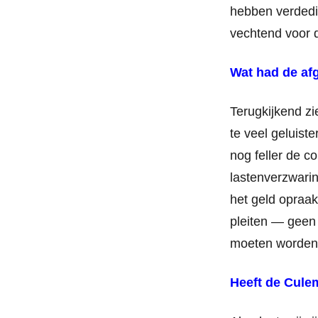
hebben verdedig
vechtend voor 
Wat had de afg
Terugkijkend zi
te veel geluist
nog feller de c
lastenverzwarin
het geld opraak
pleiten — geen 
moeten worden 
Heeft de Culem