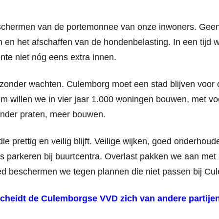
eschermen van de portemonnee van onze inwoners. Gee
n en het afschaffen van de hondenbelasting. In een tijd w
te niet nóg eens extra innen.
onder wachten. Culemborg moet een stad blijven voor 
m willen we in vier jaar 1.000 woningen bouwen, met v
inder praten, meer bouwen.
ie prettig en veilig blijft. Veilige wijken, goed onderhoud
is parkeren bij buurtcentra. Overlast pakken we aan met
ed beschermen we tegen plannen die niet passen bij Cu
cheidt de Culemborgse VVD zich van andere partije