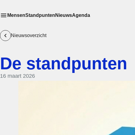
Mensen
Standpunten
Nieuws
Agenda
Toon
Meer menu items
het submenu van
Nieuwsoverzicht
De standpunten
16 maart 2026