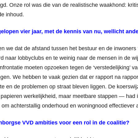
d. Onze rol was die van de realistische waakhond: kriti
de inhoud.
elopen vier jaar, met de kennis van nu, wellicht an
en we dat de afstand tussen het bestuur en de inwoners t
erd naar lobbyclubs en te weinig naar de mensen in de wi
onfrontatie moeten opzoeken tegen de ‘verstedelijking’ 
gen. We hebben te vaak gezien dat er rapport na rappor
te en de problemen op straat bleven liggen. De koerswi
papieren werkelijkheid, maar meetbare stappen — had id
om achterstallig onderhoud en woningnood effectiever 
borgse VVD ambities voor een rol in de coalitie?