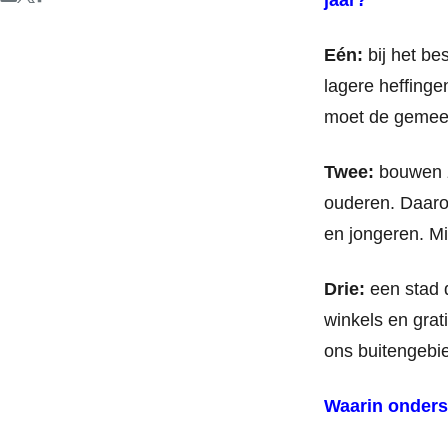
jaar?
Eén:
bij het b
lagere heffinge
moet de gemeen
Twee:
bouwen z
ouderen. Daaro
en jongeren. M
Drie:
een stad d
winkels en grat
ons buitengebi
Waarin onders