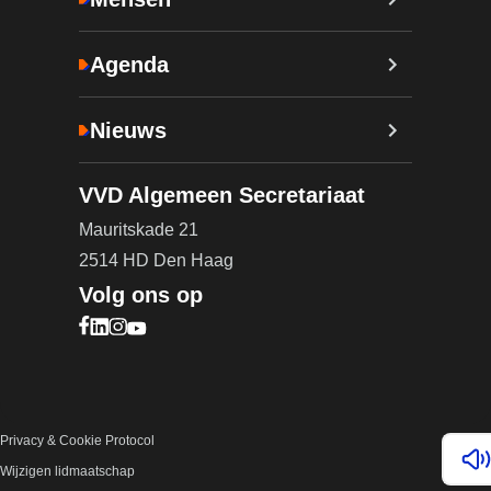
Agenda
Nieuws
VVD Algemeen Secretariaat
Mauritskade 21
2514 HD Den Haag
Volg ons op
Bezoek onze Facebook pagina (opent in nieuw ta
Bezoek onze LinkedIn pagina (opent in nieuw ta
Bezoek onze Instagram pagina (opent in nieuw
Bezoek onze YouTube pagina (opent in nieu
Privacy & Cookie Protocol
Lee
Wijzigen lidmaatschap