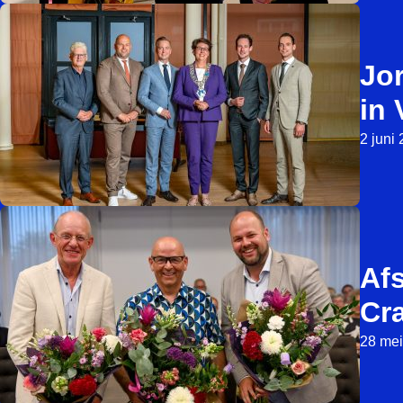
Jo
in
2 juni
Af
Cr
28 mei