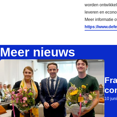
worden ontwikkel
leveren en econom
Meer informatie 
https://www.defe
Meer nieuws
Fr
co
10 jun