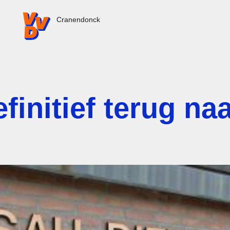
VVD.nl - Ga naar de homepage
Cranendonck
finitief terug na