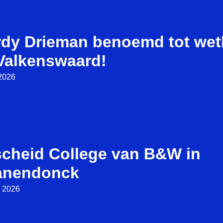
rdy Drieman benoemd tot we
 Valkenswaard!
 2026
scheid College van B&W in
anendonck
 2026