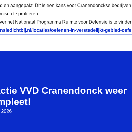
d en aangepakt. Dit is een kans voor Cranendonckse bedrijve
isch te profiteren.
over het Nationaal Programma Ruimte voor Defensie is te vinden
nsiedichtbij.nl/locaties/oefenen-in-verstedelijkt-gebied-oef
actie VVD Cranendonck weer
mpleet!
i 2026