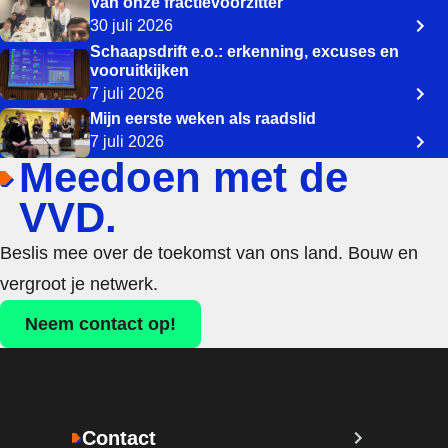
Van onze fractievoorzitter
30 juli 2026
Schaapsdrift e.o.: erkenning, excuses en
vooruitkijken
7 juli 2026
Mijn eerste weken als raadslid
7 juli 2026
Meedoen met de
VVD.
Beslis mee over de toekomst van ons land. Bouw en
vergroot je netwerk.
Neem contact op!
Contact