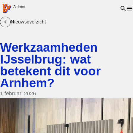
VVD.nl - Ga naar de homepage
Open 
Arnhem
Nieuwsoverzicht
Werkzaamheden
IJsselbrug: wat
betekent dit voor
Arnhem?
1 februari 2026