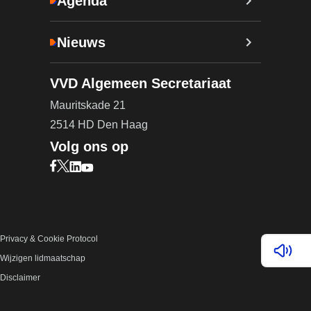
Agenda
Nieuws
VVD Algemeen Secretariaat
Mauritskade 21
2514 HD Den Haag
Volg ons op
Bezoek onze Facebook pagina (opent in nieuw ta
Bezoek onze X pagina (opent in nieuw tabblad)
Bezoek onze LinkedIn pagina (opent in nieuw 
Bezoek onze YouTube pagina (opent in nieu
Privacy & Cookie Protocol
Lees v
Wijzigen lidmaatschap
Disclaimer