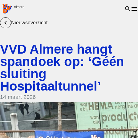
VVD.nl - Ga naar de homepage
Open 
Almere
Nieuwsoverzicht
VVD Almere hangt
spandoek op: ‘Géén
sluiting
Hospitaaltunnel’
14 maart 2026