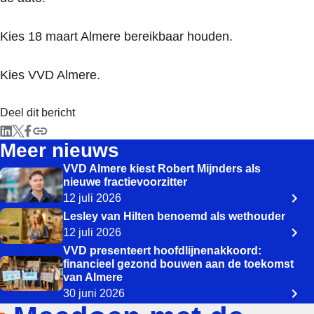
Kies 18 maart Almere bereikbaar houden.
Kies VVD Almere.
Deel dit bericht
Meer nieuws
VVD Almere kiest Robert Mijnders als
nieuwe fractievoorzitter
12 juli 2026
Lesley van Hilten benoemd als wethouder
12 juli 2026
VVD presenteert hoofdlijnenakkoord:
financieel gezond bouwen aan de toekomst
van Almere
30 juni 2026