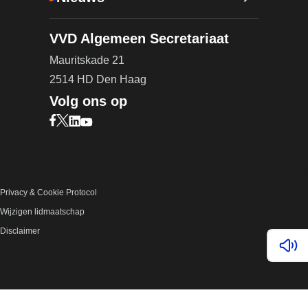
VVD Algemeen Secretariaat
Mauritskade 21
2514 HD Den Haag
Volg ons op
Bezoek onze Facebook pagina (opent in nieuw ta
Bezoek onze X pagina (opent in nieuw tabblad)
Bezoek onze LinkedIn pagina (opent in nieuw 
Bezoek onze YouTube pagina (opent in nieu
Privacy & Cookie Protocol
Wijzigen lidmaatschap
Disclaimer
Lees