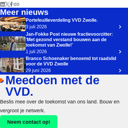
Meer nieuws
Portefeuilleverdeling VVD Zwolle.
3 juli 2026
Jan-Fokke Post nieuwe fractievoorzitter:
‘Met gezond verstand bouwen aan de
toekomst van Zwolle!’
1 juli 2026
Branco Schoenaker benoemd tot raadslid
voor de VVD Zwolle
29 juni 2026
Meedoen met de
VVD.
Beslis mee over de toekomst van ons land. Bouw en
vergroot je netwerk.
Neem contact op!