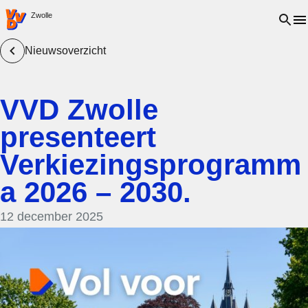
VVD.nl - Ga naar de homepage
Open 
Zwolle
Nieuwsoverzicht
VVD Zwolle
presenteert
Verkiezingsprogramm
a 2026 – 2030.
12 december 2025