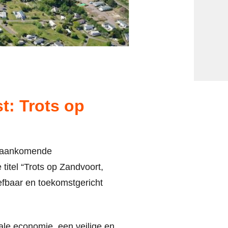
st:
Trots op
e aankomende
titel
“Trots op Zandvoort,
eefbaar en toekomstgericht
le economie, een veilige en