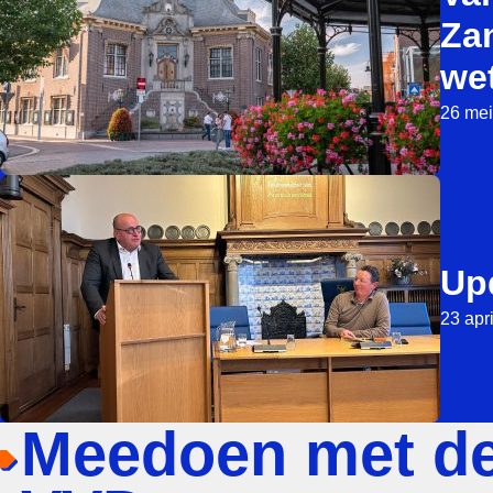
Za
we
26 mei
Up
23 apr
Meedoen met d