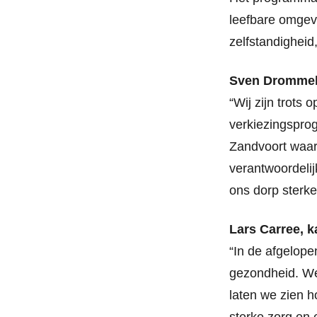
leefbare omgevi
zelfstandighei
Sven Drommel,
“Wij zijn trots
verkiezingspro
Zandvoort waar 
verantwoordelij
ons dorp sterk
Lars Carree, 
“In de afgelope
gezondheid. We
laten we zien h
sterke zorg en 