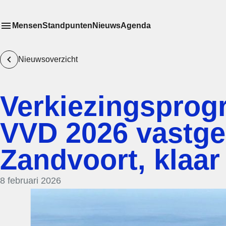
Mensen
Standpunten
Nieuws
Agenda
Toon
Meer menu items
het submenu van
Nieuwsoverzicht
Verkiezingspro
VVD 2026 vastges
Zandvoort, klaar
8 februari 2026