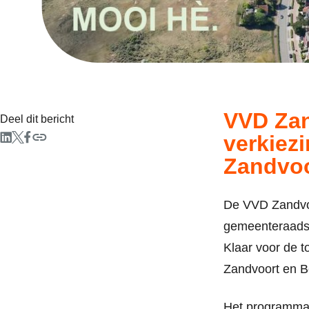
VVD Zan
Deel dit bericht
verkiez
Zandvoo
De VVD Zandvo
gemeenteraadsv
Klaar voor de 
Zandvoort en B
Het programma 