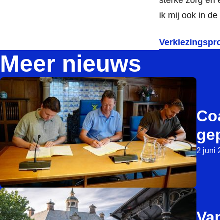
ik mij ook in d
Verkiezingsp
Meer nieuws
Co
ge
2 juni
Va