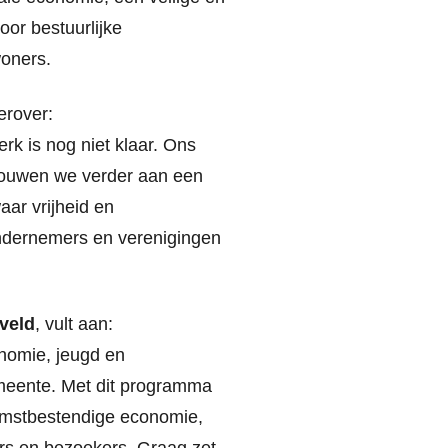
or bestuurlijke
woners.
ierover:
rk is nog niet klaar. Ons
 bouwen we verder aan een
aar vrijheid en
ondernemers en verenigingen
veld
, vult aan:
onomie, jeugd en
meente. Met dit programma
ekomstbestendige economie,
ners en bezoekers. Graag zet