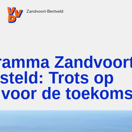
VVD.nl - Ga naar de homepage
Zandvoort-Bentveld
gramma Zandvoor
teld: Trots op
 voor de toekoms