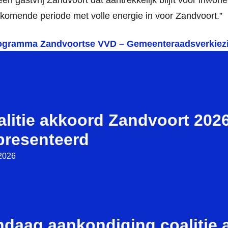
e komende periode met volle energie in voor Zandvoort.”
rogramma Zandvoortse VVD – Gemeenteraadsverkiez
alitie akkoord Zandvoort 202
presenteerd
 2026
ndaag aankondiging coalitie 