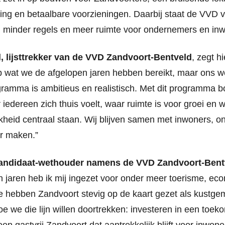
ng en betaalbare voorzieningen. Daarbij staat de VVD vo
d, minder regels en meer ruimte voor ondernemers en in
 lijsttrekker van de VVD Zandvoort-Bentveld
, zegt h
 op wat we de afgelopen jaren hebben bereikt, maar ons we
gramma is ambitieus en realistisch. Met dit programma
iedereen zich thuis voelt, waar ruimte is voor groei en w
kheid centraal staan. Wij blijven samen met inwoners, 
er maken.”
kandidaat-wethouder namens de VVD Zandvoort-Bent
n jaren heb ik mij ingezet voor onder meer toerisme, ec
 hebben Zandvoort stevig op de kaart gezet als kustge
oe we die lijn willen doortrekken: investeren in een to
een gastvrij Zandvoort dat aantrekkelijk blijft voor inwo