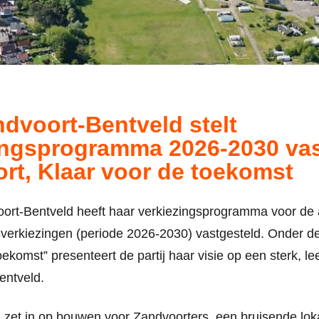
dvoort-Bentveld stelt
ingsprogramma 2026-2030 va
rt, Klaar voor de toekomst
ort-Bentveld heeft haar verkiezingsprogramma voor d
erkiezingen (periode 2026-2030) vastgesteld. Onder de 
toekomst”
presenteert de partij haar visie op een sterk, l
entveld.
zet in op bouwen voor Zandvoorters, een bruisende loka