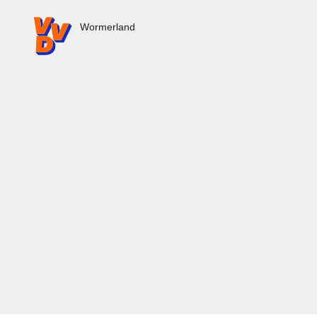
VVD.nl - Ga naar de homepage
Wormerland