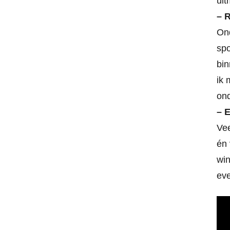
uit
– 
Ond
spo
bin
ik 
ond
– 
Vee
én 
win
eve
Vid