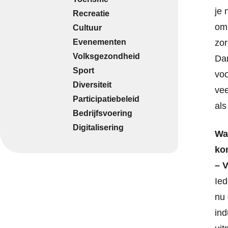
je 
Recreatie
om 
Cultuur
Evenementen
zor
Volksgezondheid
Dan
Sport
voo
Diversiteit
vee
Participatiebeleid
als
Bedrijfsvoering
Digitalisering
Wa
ko
–
V
Ied
nu 
ind