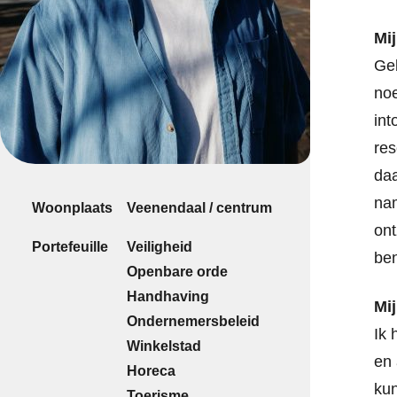
Mij
Geb
noe
int
res
daa
nam
Woonplaats
Veenendaal / centrum
ont
Portefeuille
Veiligheid
ben
Openbare orde
Handhaving
Mij
Ondernemersbeleid
Ik 
Winkelstad
en 
Horeca
kun
Toerisme