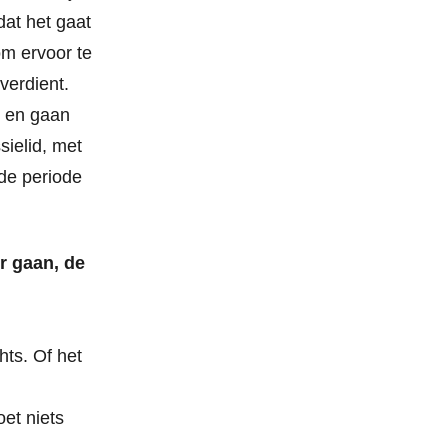
dat het gaat
om ervoor te
verdient.
n en gaan
sielid, met
nde periode
r gaan, de
hts. Of het
oet niets