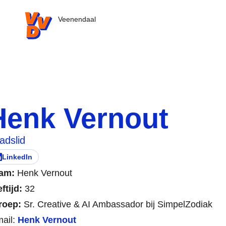
VVD.nl - Ga naar de homepage
Veenendaal
Henk Vernout
adslid
LinkedIn
ezoek deze persoon zijn/haar
pent in nieuw tabblad)
am:
Henk Vernout
ftijd:
32
roep:
Sr. Creative & AI Ambassador bij SimpelZodiak
mail:
Henk Vernout