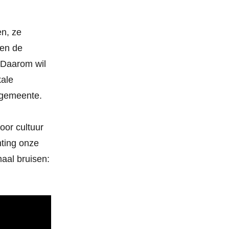
n, ze
den de
. Daarom wil
kale
 gemeente.
oor cultuur
hting onze
aal bruisen: