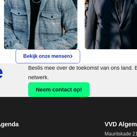
Bekijk onze mensen
e
Beslis mee over de toekomst van ons land. 
netwerk.
Neem contact op!
Agenda
VVD Algeme
Mauritskade 2