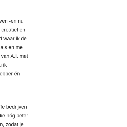
ven -en nu
, creatief en
d waar ik de
ma’s en me
 van A.I. met
 ik
hebber én
fe bedrijven
die nóg beter
n, zodat je