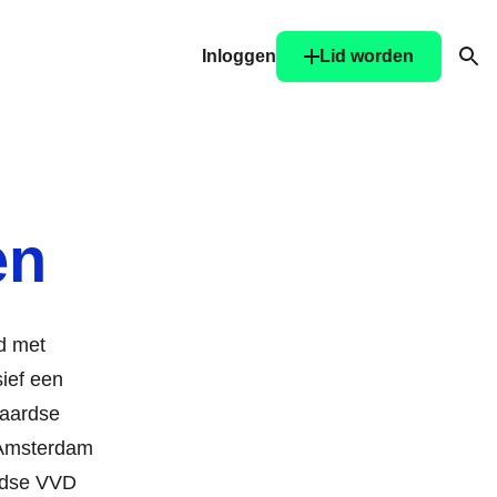
Inloggen
Lid worden
Ope
en
d met
ief een
waardse
 Amsterdam
ardse VVD