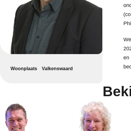
ond
(co
Phi
We 
202
en 
bed
Woonplaats
Valkenswaard
Bek