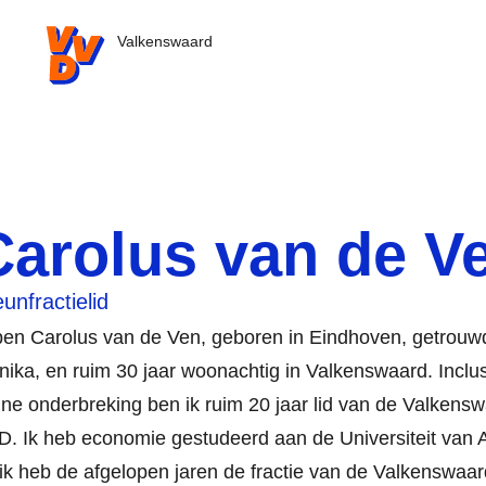
VVD.nl - Ga naar de homepage
Valkenswaard
Carolus van de V
unfractielid
ben Carolus van de Ven, geboren in Eindhoven, getrouw
ika, en ruim 30 jaar woonachtig in Valkenswaard. Inclus
ine onderbreking ben ik ruim 20 jaar lid van de Valkens
. Ik heb economie gestudeerd aan de Universiteit van
ik heb de afgelopen jaren de fractie van de Valkenswa