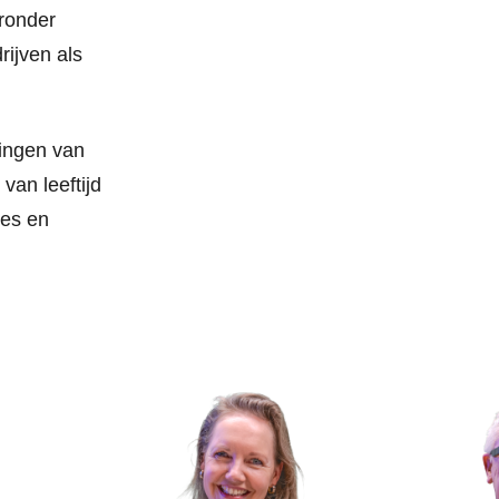
aronder
rijven als
zingen van
an leeftijd
ies en