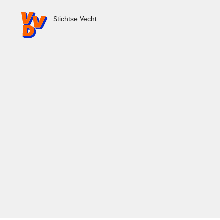
VVD.nl - Ga naar de homepage
Stichtse Vecht