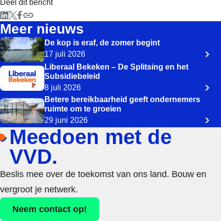
Deel dit bericht
Meer nieuws
De kop is eraf, de zomer begint
17 juli 2026
Liberaal Bekeken – De Splitsing en het
Subsidiebeleid
8 juli 2026
Betere bereikbaarheid geeft ondernemers
ruimte om te groeien
29 juni 2026
Meedoen met de
VVD.
Beslis mee over de toekomst van ons land. Bouw en
vergroot je netwerk.
Neem contact op!