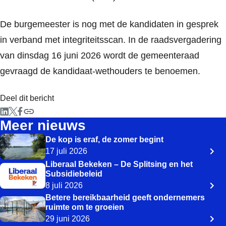
De burgemeester is nog met de kandidaten in gesprek
in verband met integriteitsscan. In de raadsvergadering
van dinsdag 16 juni 2026 wordt de gemeenteraad
gevraagd de kandidaat-wethouders te benoemen.
Deel dit bericht
Meer nieuws
De kop is eraf, de zomer begint
17 juli 2026
Liberaal Bekeken – De Splitsing en het
Subsidiebeleid
8 juli 2026
Betere bereikbaarheid geeft ondernemers
ruimte om te groeien
29 juni 2026