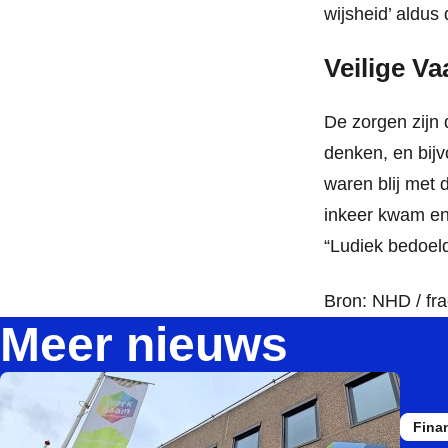
wijsheid’ aldus
Veilige V
De zorgen zijn 
denken, en bij
waren blij met 
inkeer kwam en 
“Ludiek bedoeld
Bron: NHD / fr
Meer nieuws
Fina