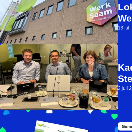
Lok
We
13 jul
Kad
St
2 juli 
Geme