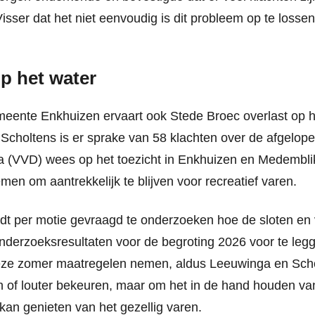
isser dat het niet eenvoudig is dit probleem op te losse
op het water
meente Enkhuizen ervaart ook Stede Broec overlast op 
 Scholtens is er sprake van 58 klachten over de afgelope
 (VVD) wees op het toezicht in Enkhuizen en Medembli
en om aantrekkelijk te blijven voor recreatief varen.
dt per motie gevraagd te onderzoeken hoe de sloten en 
onderzoeksresultaten voor de begroting 2026 voor te le
eze zomer maatregelen nemen, aldus Leeuwinga en Scho
 of louter bekeuren, maar om het in de hand houden va
kan genieten van het gezellig varen.