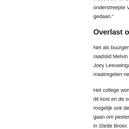
onderstreepte V
gedaan.”
Overlast 
Net als buurge
raadslid Melvin
Joey Leeuwinga
maatregelen nem
Het college wor
dit kost en de 
mogelijk ook d
gaan om pesten
in Stede Broec 