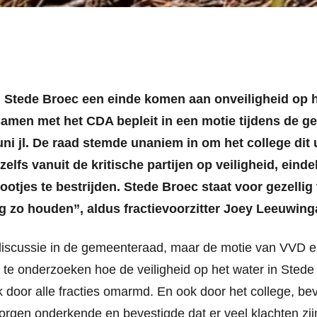
 Stede Broec een einde komen aan onveiligheid op h
samen met het CDA bepleit in een motie tijdens de 
ni jl. De raad stemde unaniem in om het college dit 
r, zelfs vanuit de kritische partijen op veiligheid, eind
otjes te bestrijden. Stede Broec staat voor gezellig 
g zo houden”, aldus fractievoorzitter Joey Leeuwing
discussie in de gemeenteraad, maar de motie van VVD 
e onderzoeken hoe de veiligheid op het water in Stede
jk door alle fracties omarmd. En ook door het college, b
zorgen onderkende en bevestigde dat er veel klachten zijn.