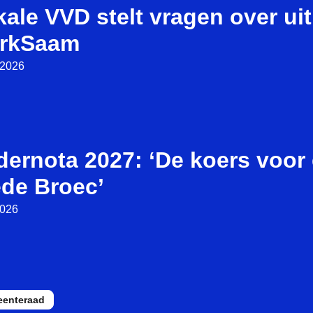
ale VVD stelt vragen over ui
rkSaam
i 2026
ernota 2027: ‘De koers voor 
ede Broec’
2026
enteraad