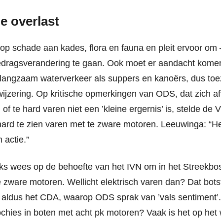
e overlast
op schade aan kades, flora en fauna en pleit ervoor om 
edragsverandering te gaan. Ook moet er aandacht komen
angzaam waterverkeer als suppers en kanoërs, dus toezi
wijzering. Op kritische opmerkingen van ODS, dat zich a
 of te hard varen niet een ’kleine ergernis’ is, stelde d
ard te zien varen met te zware motoren. Leeuwinga: “He
 actie.”
s wees op de behoefte van het IVN om in het Streekbo
e zware motoren. Wellicht elektrisch varen dan? Dat bots
 aldus het CDA, waarop ODS sprak van ’vals sentiment’.
ochies in boten met acht pk motoren? Vaak is het op het