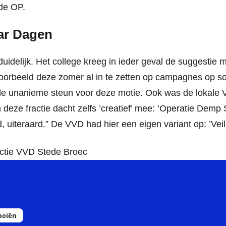
 de OP.
aar Dagen
duidelijk. Het college kreeg in ieder geval de suggestie m
voorbeeld deze zomer al in te zetten op campagnes op 
de unanieme steun voor deze motie. Ook was de lokale VV
deze fractie dacht zelfs ’creatief’ mee: ’Operatie Demp 
, uiteraard.” De VVD had hier een eigen variant op: ’Vei
actie VVD Stede Broec
nciën