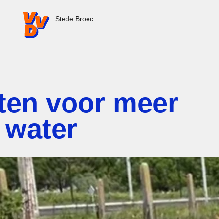
VVD.nl - Ga naar de homepage
Stede Broec
ten voor meer
 water