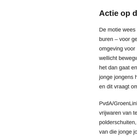
Actie op d
De motie wees 
buren – voor g
omgeving voor l
wellicht beweg
het dan gaat en
jonge jongens h
en dit vraagt om
PvdA/GroenLink
vrijwaren van t
polderschuiten,
van die jonge j