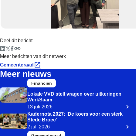
Dank commissieleden.
Deel dit bericht
Meer berichten van dit netwerk
Gemeenteraad
Meer nieuws
Financiën
Lokale VVD stelt vragen over uitkeringen
WerkSaam
13 juli 2026
Kadernota 2027: ‘De koers voor een sterk
Stede Broec’
2 juli 2026
Gemeenteraad