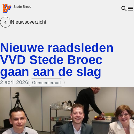
VVD.nl - Ga naar de homepage
Open 
Stede Broec
Nieuwsoverzicht
Nieuwe raadsleden
VVD Stede Broec
gaan aan de slag
2 april 2026
Gemeenteraad