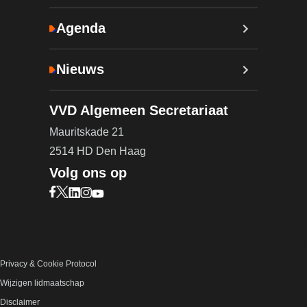
Agenda
Nieuws
VVD Algemeen Secretariaat
Mauritskade 21
2514 HD Den Haag
Volg ons op
Bezoek onze Facebook pagina (opent in nieuw ta
Bezoek onze X pagina (opent in nieuw tabblad)
Bezoek onze LinkedIn pagina (opent in nieuw 
Bezoek onze Instagram pagina (opent in ni
Bezoek onze YouTube pagina (opent in n
Privacy & Cookie Protocol
Wijzigen lidmaatschap
Disclaimer