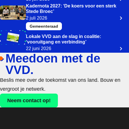
Kadernota 2027: ‘De koers voor een sterk
Stede Broec’
2 juli 2026
Gemeenteraad
Lokale VVD aan de slag in coalitie:
‘vooruitgang en verbinding’
22 juni 2026
Meedoen met de
VVD.
Beslis mee over de toekomst van ons land. Bouw en
vergroot je netwerk.
Neem contact op!