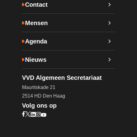
Contact
Mensen
Agenda
Nieuws
VVD Algemeen Secretariaat
Mauritskade 21
2514 HD Den Haag
Volg ons op
Bezoek onze Facebook pagina (opent in nieuw ta
Bezoek onze X pagina (opent in nieuw tabblad)
Bezoek onze LinkedIn pagina (opent in nieuw 
Bezoek onze Instagram pagina (opent in ni
Bezoek onze YouTube pagina (opent in n