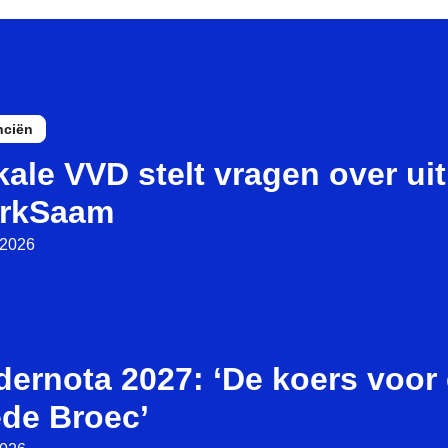
nciën
ale VVD stelt vragen over ui
rkSaam
i 2026
ernota 2027: ‘De koers voor 
ede Broec’