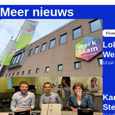
Meer nieuws
Fina
Lok
We
13 jul
Kad
St