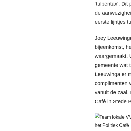
‘tulpentax’. Di
de aanwezighei
eerste lijntjes
Joey Leeuwinga 
bijeenkomst, he
waargemaakt. U
gemeente wat te
Leeuwinga er m
complimenten v
vanuit de zaal.
Café in Stede Br