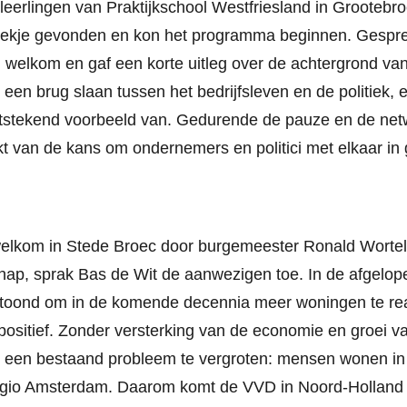
eerlingen van Praktijkschool Westfriesland in Grootebro
lekje gevonden en kon het programma beginnen. Gespr
n welkom en gaf een korte uitleg over de achtergrond v
 een brug slaan tussen het bedrijfsleven en de politiek, 
uitstekend voorbeeld van. Gedurende de pauze en de net
t van de kans om ondernemers en politici met elkaar in 
lkom in Stede Broec door burgemeester Ronald Wortelb
ap, sprak Bas de Wit de aanwezigen toe. In de afgelope
oond om in de komende decennia meer woningen te rea
positief. Zonder versterking van de economie en groei 
ter een bestaand probleem te vergroten: mensen wonen i
egio Amsterdam. Daarom komt de VVD in Noord-Holland 