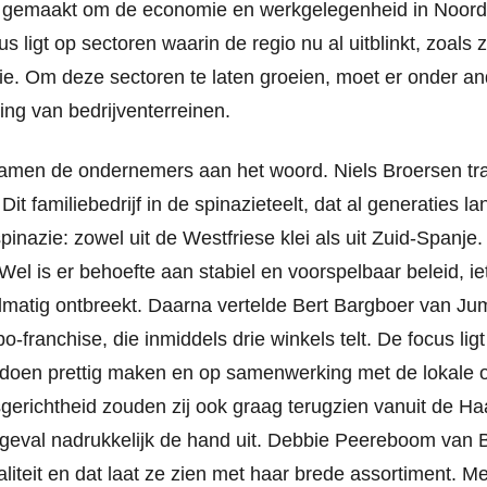
gemaakt om de economie en werkgelegenheid in Noord-
us ligt op sectoren waarin de regio nu al uitblinkt, zoals
ie. Om deze sectoren te laten groeien, moet er onder 
ding van bedrijventerreinen.
amen de ondernemers aan het woord. Niels Broersen tra
t familiebedrijf in de spinazieteelt, dat al generaties la
spinazie: zowel uit de Westfriese klei als uit Zuid-Spanje
 Wel is er behoefte aan stabiel en voorspelbaar beleid, i
matig ontbreekt. Daarna vertelde Bert Bargboer van J
-franchise, die inmiddels drie winkels telt. De focus ligt
oen prettig maken en op samenwerking met de lokale o
richtheid zouden zij ook graag terugzien vanuit de Haag
r geval nadrukkelijk de hand uit. Debbie Peereboom van 
iteit en dat laat ze zien met haar brede assortiment. Me