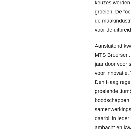
keuzes worden 
groeien. De foc
de maakindustr
voor de uitbrei
Aansluitend kw
MTS Broersen. Di
jaar door voor 
voor innovatie.
Den Haag regel
groeiende Jumbo
boodschappen d
samenwerkingsge
daarbij in iede
ambacht en kwal