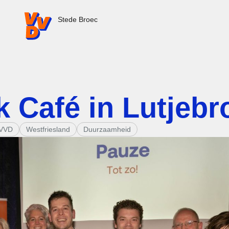
VVD.nl - Ga naar de homepage
Stede Broec
k Café in Lutjebr
VVD
Westfriesland
Duurzaamheid