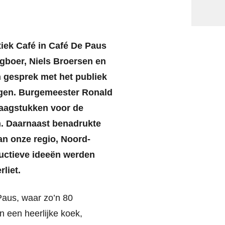
tiek Café in Café De Paus
gboer, Niels Broersen en
 gesprek met het publiek
ngen. Burgemeester Ronald
raagstukken voor de
n. Daarnaast benadrukte
an onze regio, Noord-
ructieve ideeën werden
liet.
Paus, waar zo’n 80
 een heerlijke koek,