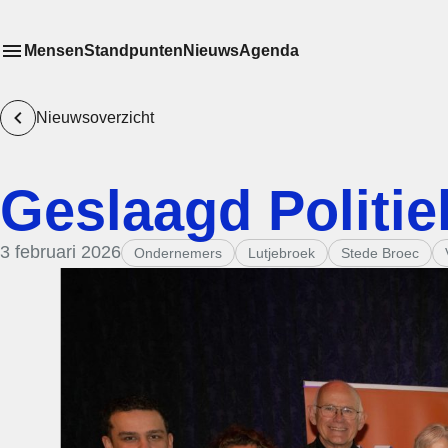
Mensen
Standpunten
Nieuws
Agenda
Toon
Meer menu items
het submenu van
Nieuwsoverzicht
Geslaagd Politie
3 februari 2026
Ondernemers
Lutjebroek
Stede Broec