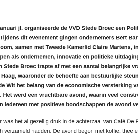
januari jl. organiseerde de VVD Stede Broec een Poli
. Tijdens dit evenement gingen ondernemers Bert Bar
oom, samen met Tweede Kamerlid Claire Martens, in
pen als ondernemen, innovatie en politieke uitdagi
 Stede Broec trapte af met een aantal belangrijke v
n Haag, waaronder de behoefte aan bestuurlijke steu
de Wit het belang van de economische versterking v
. Het werd een vruchtbare avond, waarin veel const
en iedereen met positieve boodschappen de avond ver
 was het al gezellig druk in de achterzaal van Café De 
h verzameld hadden. De avond begon met koffie, thee en