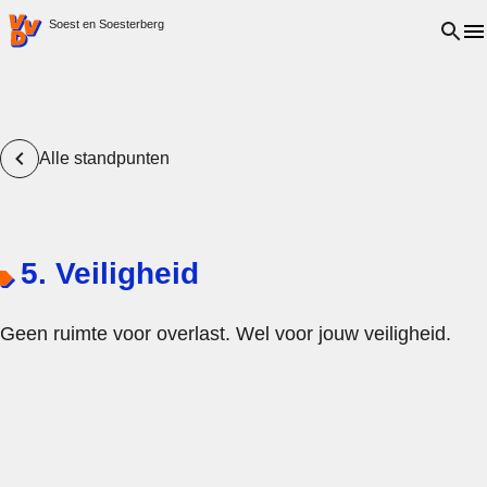
VVD.nl - Ga naar de homepage
Open 
Soest en Soesterberg
Alle standpunten
5. Veiligheid
Geen ruimte voor overlast. Wel voor jouw veiligheid.