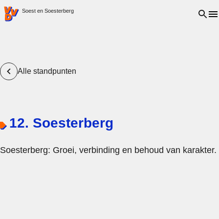
VVD.nl - Ga naar de homepage
Open 
Soest en Soesterberg
Alle standpunten
12. Soesterberg
Soesterberg: Groei, verbinding en behoud van karakter.