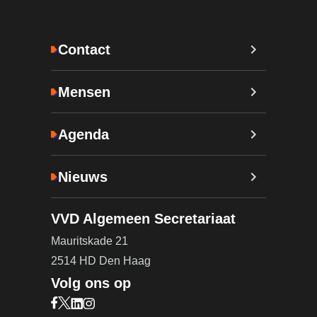
Contact
Mensen
Agenda
Nieuws
VVD Algemeen Secretariaat
Mauritskade 21
2514 HD Den Haag
Volg ons op
Bezoek onze Facebook pagina (opent in nieuw ta
Bezoek onze X pagina (opent in nieuw tabblad)
Bezoek onze LinkedIn pagina (opent in nieuw 
Bezoek onze Instagram pagina (opent in ni