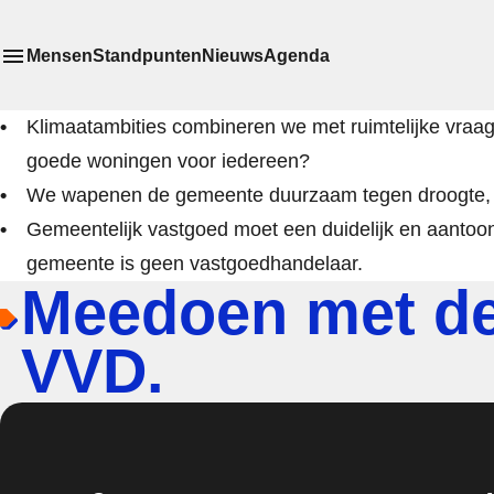
Mensen
Standpunten
Nieuws
Agenda
Toon
Meer menu items
het submenu van
Klimaatambities combineren we met ruimtelijke vraag
goede woningen voor iedereen?
We wapenen de gemeente duurzaam tegen droogte, wa
Gemeentelijk vastgoed moet een duidelijk en aantoo
gemeente is geen vastgoedhandelaar.
Meedoen met d
VVD.