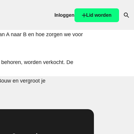
Inloggen
Lid worden
Ope
van A naar B en hoe zorgen we voor
d behoren, worden verkocht. De
Bouw en vergroot je