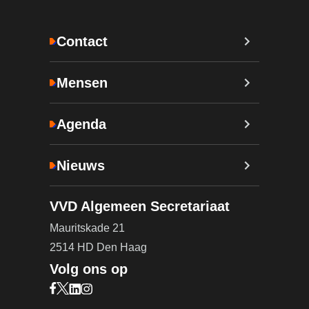
Contact
Mensen
Agenda
Nieuws
VVD Algemeen Secretariaat
Mauritskade 21
2514 HD Den Haag
Volg ons op
Bezoek onze Facebook pagina (opent in nieuw ta
Bezoek onze X pagina (opent in nieuw tabblad)
Bezoek onze LinkedIn pagina (opent in nieuw 
Bezoek onze Instagram pagina (opent in ni