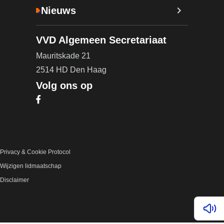
Nieuws
VVD Algemeen Secretariaat
Mauritskade 21
2514 HD Den Haag
Volg ons op
Bezoek onze Facebook pagina (opent in nieuw ta
Privacy & Cookie Protocol
Wijzigen lidmaatschap
Disclaimer
Lees