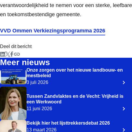
verantwoordelijkheid te nemen voor een sterke, leefbare
en toekomstbestendige gemeente.
VVD Ommen Verkiezingsprogramma 2026
Deel dit bericht
Meer nieuws
Onze zorgen over het nieuwe landbouw- en
mestbeleid
3 juli 2026
Tussen Zandvlaktes en de Vecht: Vrijheid is
een Werkwoord
11 juni 2026
Bekijk hier het lijsttrekkersdebat 2026
13 maart 2026