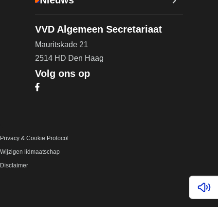
Nieuws
VVD Algemeen Secretariaat
Mauritskade 21
2514 HD Den Haag
Volg ons op
Bezoek onze Facebook pagina (opent in nieuw ta
Privacy & Cookie Protocol
Wijzigen lidmaatschap
Disclaimer
Lees