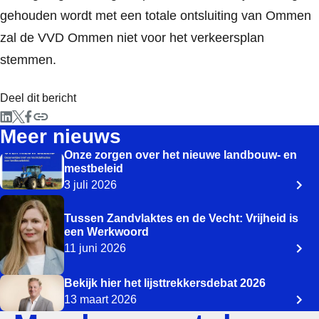
gehouden wordt met een totale ontsluiting van Ommen
zal de VVD Ommen niet voor het verkeersplan
stemmen.
Deel dit bericht
Meer nieuws
Onze zorgen over het nieuwe landbouw- en
mestbeleid
3 juli 2026
Tussen Zandvlaktes en de Vecht: Vrijheid is
een Werkwoord
11 juni 2026
Bekijk hier het lijsttrekkersdebat 2026
13 maart 2026