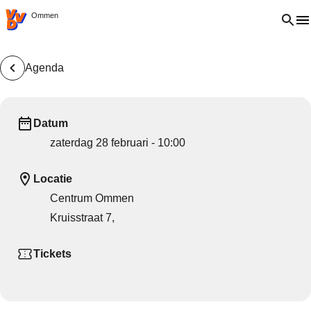
VVD.nl - Ga naar de homepage
Open 
Ommen
Agenda
Datum
zaterdag 28 februari - 10:00
Locatie
Centrum Ommen
Kruisstraat 7,
Tickets