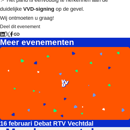
📌 Het pand is eenvoudig te herkennen aan de
duidelijke
VVD-signing
op de gevel.
Wij ontmoeten u graag!
Deel dit evenement
Meer evenementen
Lee meer over 16 februari Debat RTV Vechtdal
16 februari Debat RTV Vechtdal