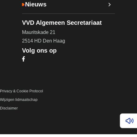
Nieuws
VVD Algemeen Secretariaat
Mauritskade 21
2514 HD Den Haag
Volg ons op
Bezoek onze Facebook pagina (opent in nieuw ta
Privacy & Cookie Protocol
Wijzigen lidmaatschap
Disclaimer
Lees