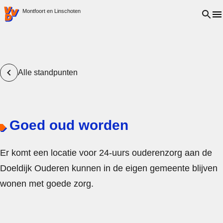
VVD.nl - Ga naar de homepage
Open 
Montfoort en Linschoten
Alle standpunten
Goed oud worden
Er komt een locatie voor 24-uurs ouderenzorg aan de
Doeldijk Ouderen kunnen in de eigen gemeente blijven
wonen met goede zorg.