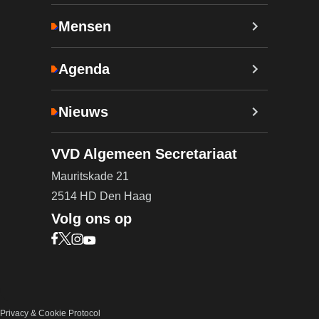
Mensen
Agenda
Nieuws
VVD Algemeen Secretariaat
Mauritskade 21
2514 HD Den Haag
Volg ons op
Bezoek onze Facebook pagina (opent in nieuw ta
Bezoek onze X pagina (opent in nieuw tabblad)
Bezoek onze Instagram pagina (opent in nieuw
Bezoek onze YouTube pagina (opent in nieu
Privacy & Cookie Protocol