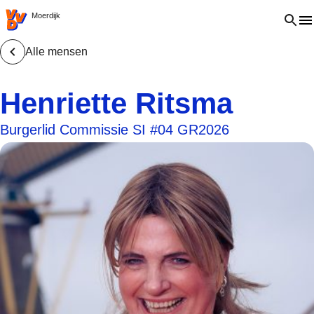
VVD.nl - Ga naar de homepage
Open 
Moerdijk
Alle mensen
Henriette Ritsma
Burgerlid Commissie SI #04 GR2026